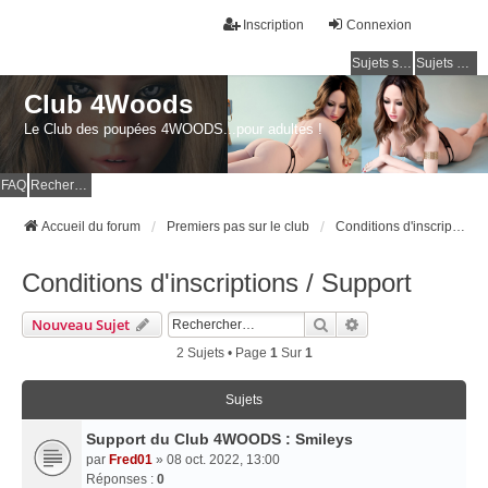
Inscription
Connexion
Sujets sans réponse
Sujets actifs
Club 4Woods
Le Club des poupées 4WOODS...pour adultes !
FAQ
Rechercher
Accueil du forum
Premiers pas sur le club
Conditions d'inscriptions / Support
Conditions d'inscriptions / Support
Rechercher
Recherche Avancé
Nouveau Sujet
2 Sujets • Page
1
Sur
1
Sujets
Support du Club 4WOODS : Smileys
par
Fred01
» 08 oct. 2022, 13:00
Réponses :
0