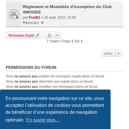
Règlement et Modalités d'inscription du Club
4WOODS
par
Fred01
» 25 sept. 2022, 14:00
Réponses :
0
Nouveau Sujet
2 Sujets • Page
1
Sur
1
Aller
PERMISSIONS DU FORUM
Vous
ne pouvez pas
publier de nouveaux sujets dans ce forum
Vous
ne pouvez pas
répondre aux sujets dans ce forum
Vous
ne pouvez pas
modifier vos messages dans ce forum
Vous
ne pouvez pas
supprimer vos messages dans ce forum
Vous
ne pouvez pas
transférer de pièces jointes dans ce forum
En poursuivant votre navigation sur ce site, vous
acceptez l’utilisation de cookies vous permettant
de bénéficier d’une expérience de navigation
Accueil du forum
Nous contacter
optimale.
En savoir plus…
Développé par
phpBB
® Forum Software © phpBB Limited