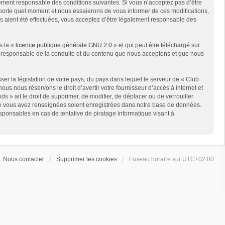
ement responsable des conditions suivantes. Si vous n’acceptez pas d’être
mporte quel moment et nous essaierons de vous informer de ces modifications,
ns aient été effectuées, vous acceptez d’être légalement responsable des
s la «
licence publique générale GNU 2.0
» et qui peut être téléchargé sur
me responsable de la conduite et du contenu que nous acceptons et que nous
er la législation de votre pays, du pays dans lequel le serveur de « Club
us nous réservons le droit d’avertir votre fournisseur d’accès à internet et
s » ait le droit de supprimer, de modifier, de déplacer ou de verrouiller
que vous avez renseignées soient enregistrées dans notre base de données.
sponsables en cas de tentative de piratage informatique visant à
Nous contacter
Supprimer les cookies
Fuseau horaire sur
UTC+02:00