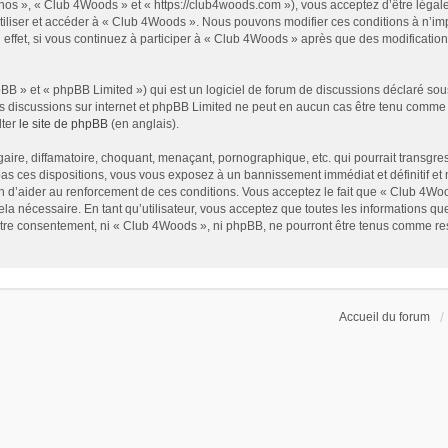
nos », « Club 4Woods » et « https://club4woods.com »), vous acceptez d’être légal
utiliser et accéder à « Club 4Woods ». Nous pouvons modifier ces conditions à n’i
effet, si vous continuez à participer à « Club 4Woods » après que des modificatio
B » et « phpBB Limited ») qui est un logiciel de forum de discussions déclaré sou
r les discussions sur internet et phpBB Limited ne peut en aucun cas être tenu com
lter
le site de phpBB
(en anglais).
ire, diffamatoire, choquant, menaçant, pornographique, etc. qui pourrait transgress
s ces dispositions, vous vous exposez à un bannissement immédiat et définitif et no
fin d’aider au renforcement de ces conditions. Vous acceptez le fait que « Club 4Wood
la nécessaire. En tant qu’utilisateur, vous acceptez que toutes les informations 
votre consentement, ni « Club 4Woods », ni phpBB, ne pourront être tenus comme re
Accueil du forum