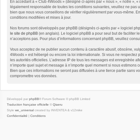
En accédant à « Club 4Woods » (désigné ci-après par « nous », « notre », « 
légalement responsable de toutes les conditions suivantes, veuillez ne pas 
bien que nous vous conseillons de vérifier régulièrement par vous-même. En 
conditions modifiées et mises à jour.
Nos forums sont développés par phpBB (désignés ci-après par « logiciel phpB
le site de phpBB
(en anglais). Le logiciel phpBB a pour seul but de facilite
n’acceptons pas. Pour plus d’informations concernant phpBB, veuillez consu
Vous acceptez de ne publier aucun contenu à caractère abusif, obscène, vulga
4Woods » est hébergé ou encore la loi internationale. Si vous ne respectez pa
les autorités officielles. L’adresse IP de tous les messages est enregistrée a
n’importe quel sujet et message à n’importe quel moment si nous estimons ce
Bien que ces informations ne seront pas diffusées à une tierce partie sans 
compromettre vos données.
Développé par
phpBB
® Forum Software © phpBB Limited
Traduction française officielle
©
Qiaeru
Style
we_universal
created by INVENTEA & v12mike
Confidentialité
|
Conditions