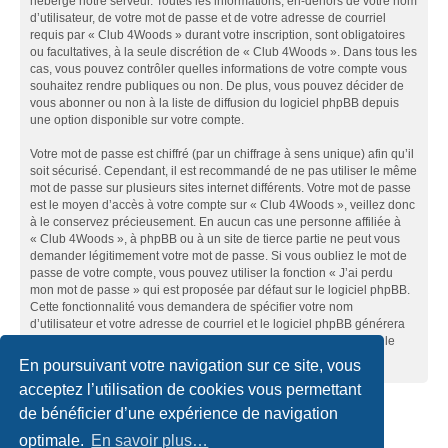
héberge notre serveur. Toutes les informations, en-dehors de votre nom
d’utilisateur, de votre mot de passe et de votre adresse de courriel
requis par « Club 4Woods » durant votre inscription, sont obligatoires
ou facultatives, à la seule discrétion de « Club 4Woods ». Dans tous les
cas, vous pouvez contrôler quelles informations de votre compte vous
souhaitez rendre publiques ou non. De plus, vous pouvez décider de
vous abonner ou non à la liste de diffusion du logiciel phpBB depuis
une option disponible sur votre compte.
Votre mot de passe est chiffré (par un chiffrage à sens unique) afin qu’il
soit sécurisé. Cependant, il est recommandé de ne pas utiliser le même
mot de passe sur plusieurs sites internet différents. Votre mot de passe
est le moyen d’accès à votre compte sur « Club 4Woods », veillez donc
à le conservez précieusement. En aucun cas une personne affiliée à
« Club 4Woods », à phpBB ou à un site de tierce partie ne peut vous
demander légitimement votre mot de passe. Si vous oubliez le mot de
passe de votre compte, vous pouvez utiliser la fonction « J’ai perdu
mon mot de passe » qui est proposée par défaut sur le logiciel phpBB.
Cette fonctionnalité vous demandera de spécifier votre nom
d’utilisateur et votre adresse de courriel et le logiciel phpBB générera
alors un nouveau mot de passe afin que vous puissiez reprendre le
contrôle de votre compte.
En poursuivant votre navigation sur ce site, vous
acceptez l’utilisation de cookies vous permettant
de bénéficier d’une expérience de navigation
Accueil du forum
Nous contacter
optimale.
En savoir plus…