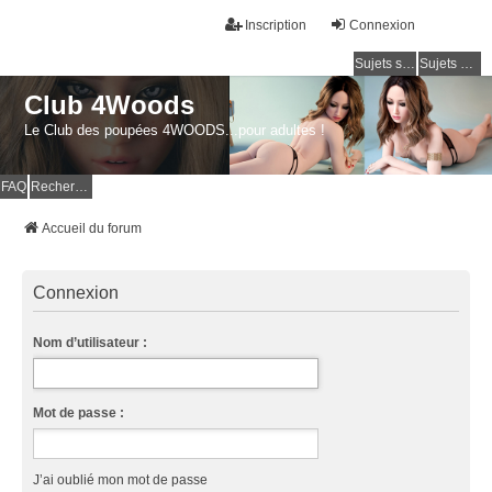
Inscription
Connexion
Sujets sans réponse
Sujets actifs
Club 4Woods
Le Club des poupées 4WOODS...pour adultes !
FAQ
Rechercher
Accueil du forum
Connexion
Nom d’utilisateur :
Mot de passe :
J’ai oublié mon mot de passe