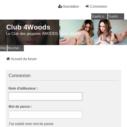
Inscription
Connexion
Sujets sans réponse
Sujets actifs
Club 4Woods
Le Club des poupées 4WOODS...pour adultes !
FAQ
Rechercher
Accueil du forum
Connexion
Nom d’utilisateur :
Mot de passe :
J’ai oublié mon mot de passe