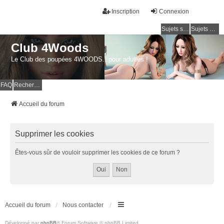
Inscription
Connexion
Sujets sans réponse
Sujets actifs
Club 4Woods
Le Club des poupées 4WOODS...pour adultes !
FAQ
Rechercher
Accueil du forum
Supprimer les cookies
Êtes-vous sûr de vouloir supprimer les cookies de ce forum ?
Accueil du forum
Nous contacter
Développé par
phpBB
® Forum Software © phpBB Limited