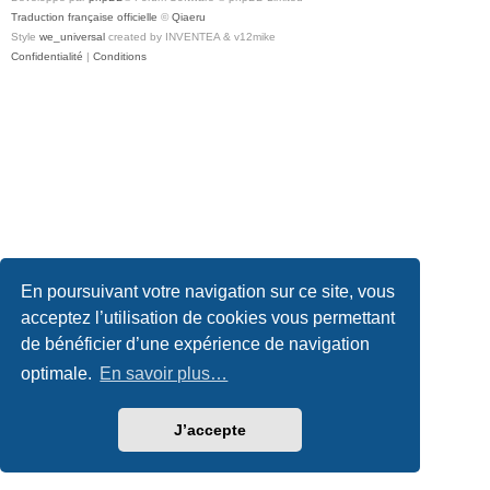
Traduction française officielle
©
Qiaeru
Style
we_universal
created by INVENTEA & v12mike
Confidentialité
|
Conditions
En poursuivant votre navigation sur ce site, vous
acceptez l’utilisation de cookies vous permettant
de bénéficier d’une expérience de navigation
optimale.
En savoir plus…
J’accepte