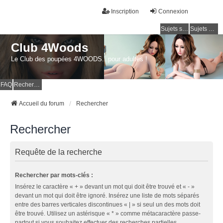
Inscription
Connexion
Sujets sans réponse
Sujets actifs
Club 4Woods
Le Club des poupées 4WOODS...pour adultes !
FAQ
Rechercher
Accueil du forum
Rechercher
Rechercher
Requête de la recherche
Rechercher par mots-clés :
Insérez le caractère « + » devant un mot qui doit être trouvé et « - »
devant un mot qui doit être ignoré. Insérez une liste de mots séparés
entre des barres verticales discontinues « | » si seul un des mots doit
être trouvé. Utilisez un astérisque « * » comme métacaractère passe-
partout si vous souhaitez effectuer des recherches partielles.