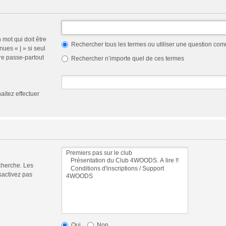
 mot qui doit être
Rechercher tous les termes ou utiliser une question co
nues « | » si seul
re passe-partout
Rechercher n’importe quel de ces termes
aitez effectuer
cherche. Les
sactivez pas
Oui
Non