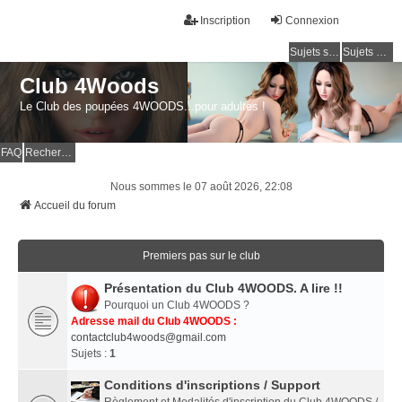
Inscription
Connexion
Sujets sans réponse
Sujets actifs
Club 4Woods
Le Club des poupées 4WOODS...pour adultes !
FAQ
Rechercher
Nous sommes le 07 août 2026, 22:08
Accueil du forum
Premiers pas sur le club
Présentation du Club 4WOODS. A lire !!
Pourquoi un Club 4WOODS ?
Adresse mail du Club 4WOODS :
contactclub4woods@gmail.com
Sujets :
1
Conditions d'inscriptions / Support
Règlement et Modalités d'inscription du Club 4WOODS /