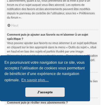
L’abonnement, quant à lui, vous préviendra de la mise à jour d’un
forum ou d’un sujet auquel vous êtes abonné. Les options de
notification des favoris et des abonnements peuvent être modifiés
depuis le panneau de contrôle de l’utilisateur, sous les « Préférences
du forum ».
Haut
Comment puis-je ajouter aux favoris ou m’abonner à un sujet
spécifique ?
Vous pouvez ajouter aux favoris ou vous abonner à un sujet spécifique
en cliquant sur le lien approprié dans le menu « Outils du sujet », situé
en haut et en bas des sujets et parfois illustré par une image.
Répondre à un sujet tout en cochant la case « Recevoir une notification
lorsqu’une réponse est publiée » équivaut à vous abonner à ce sujet.
En poursuivant votre navigation sur ce site, vous
Haut
acceptez l’utilisation de cookies vous permettant
de bénéficier d’une expérience de navigation
Comment puis-je m’abonner à un forum spécifique ?
optimale.
En savoir plus…
Vous pouvez vous abonner à un forum spécifique en cliquant sur le lien
« S’abonner au forum » situé en bas de la page du forum.
J’accepte
Haut
Comment puis-je résilier mes abonnements ?