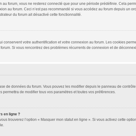
 au forum, vous ne resterez connecté que pour une période prédéfinie. Cela permet 
xion au forum. Ceci n’est pas recommandé si vous accédez au forum depuis un ordina
trateur du forum ait désactivé cette fonctionnalité.
i conservent votre authentification et votre connexion au forum. Les cookies permet
r du forum. Si vous rencontrez des problèmes récurrents de connexion et de déconne
 base de données du forum. Vous pouvez les modifier depuis le panneau de contrôle d
s permettra de modifier tous vos paramètres et toutes vos préférences.
s en ligne ?
vous trouverez l’option « Masquer mon statut en ligne ». Si vous activez cette opti
le.