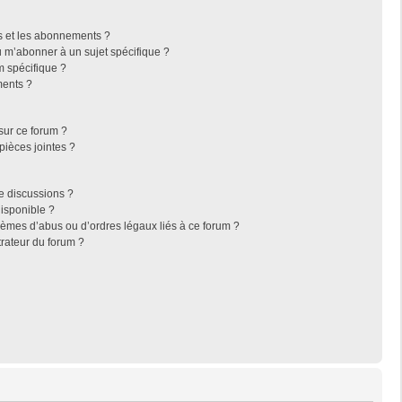
ris et les abonnements ?
 m’abonner à un sujet spécifique ?
 spécifique ?
ments ?
sur ce forum ?
pièces jointes ?
e discussions ?
disponible ?
lèmes d’abus ou d’ordres légaux liés à ce forum ?
rateur du forum ?