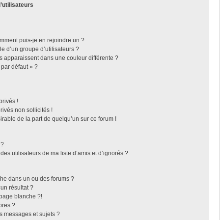
’utilisateurs
omment puis-je en rejoindre un ?
 d’un groupe d’utilisateurs ?
rs apparaissent dans une couleur différente ?
 par défaut » ?
rivés !
vés non sollicités !
irable de la part de quelqu’un sur ce forum !
 ?
es utilisateurs de ma liste d’amis et d’ignorés ?
che dans un ou des forums ?
n résultat ?
page blanche ?!
bres ?
s messages et sujets ?