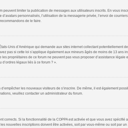
rum peuvent limiter la publication de messages aux utilisateurs inscrits. En vous in
 d’avatars personnalisés, l’utilisation de la messagerie privée, l’envoi de courriers
s recommandons de le faire.
 États-Unis d’Amérique qui demande aux sites internet collectant potentiellement
vez pas si cette loi s’applique également aux mineurs âgés de moins de 13 ans insc
e les propriétaires de ce forum ne peuvent pas vous proposer d’assistance légale et
 d’ordres légaux liés à ce forum ? ».
fin d’empêcher les nouveaux visiteurs de s’inscrire. De même, il est également possi
rmations, veuillez contacter un administrateur du forum.
ent corrects. Si la fonctionnalité de la COPPA est activée et que vous avez spécifié
s nouvelles inscriptions doivent être activées, soit par vous-même ou soit par un a