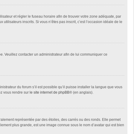
tilisateur et régler le fuseau horaire afin de trouver votre zone adéquate, par
ilisateurs inscrits. Si vous n’êtes pas inscrit, c’est l’occasion idéale de le
née. Veuillez contacter un administrateur afin de lui communiquer ce
istrateur du forum s’il est possible qu’il puisse installer la langue que vous
lez vous rendre sur
le site internet de phpBB
® (en anglais).
ralement représentée par des étoiles, des carrés ou des ronds. Elle permet
éralement plus grande, est une image connue sous le nom d’avatar qui est bien