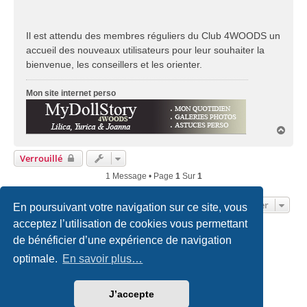
Il est attendu des membres réguliers du Club 4WOODS un
accueil des nouveaux utilisateurs pour leur souhaiter la
bienvenue, les conseillers et les orienter.
Mon site internet perso
H
a
u
Verrouillé
t
1 Message • Page
1
Sur
1
Aller
En poursuivant votre navigation sur ce site, vous
acceptez l’utilisation de cookies vous permettant
de bénéficier d’une expérience de navigation
Accueil du forum
Nous contacter
optimale.
En savoir plus…
Développé par
phpBB
® Forum Software © phpBB Limited
Traduction française officielle
©
Qiaeru
J’accepte
Style
we_universal
created by INVENTEA & v12mike