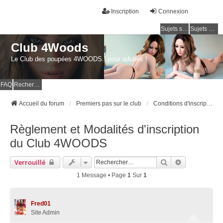
Inscription
Connexion
Sujets sans réponse
Sujets actifs
Club 4Woods
Le Club des poupées 4WOODS...pour adultes !
FAQ
Rechercher
Accueil du forum
Premiers pas sur le club
Conditions d'inscriptions / Support
Règlement et Modalités d'inscription
du Club 4WOODS
Rechercher
Recherche A
Verrouillé
1 Message • Page
1
Sur
1
Fred01
Site Admin