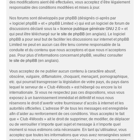
des modifications aient été effectuées, vous acceptez d’être légalement
responsable des conditions modifiées et mises à jour.
Nos forums sont développés par phpBB (désignés ci-après par
« logiciel phpBB » et « phpBB Limited ») qui est un logiciel de forum de
discussions déclaré sous la «
licence publique générale GNU 2.0
» et
qui peut être téléchargé sur
le site de phpBB
(en anglais). Le logiciel
phpBB a pour seul but de faciliter les discussions sur internet et phpBB
Limited ne peut en aucun cas être tenu comme responsable de la
conduite et du contenu que nous acceptons et que nous n’acceptons
pas. Pour plus d’informations concernant phpBB, veuillez consulter
le site de phpBB
(en anglais).
Vous acceptez de ne publier aucun contenu à caractère abusif,
obscène, vulgaire, diffamatoire, choquant, menaçant, pornographique,
etc. qui pourrait transgresser la législation de votre pays, du pays dans
lequel le serveur de « Club 4Woods » est hébergé ou encore la loi
internationale. Si vous ne respectez pas ces dispositions, vous vous
exposez à un bannissement immédiat et définitif et nous nous
réservons le droit d’avertir votre fournisseur d’accès à internet et les
autorités officielles. L’adresse IP de tous les messages est enregistrée
afin d’aider au renforcement de ces conditions. Vous acceptez le fait
que « Club 4Woods » ait le droit de supprimer, de modifier, de déplacer
ou de verrouiller n’importe quel sujet et message à n’importe quel
moment si nous estimons cela nécessaire. En tant qu’utilisateur, vous
acceptez que toutes les informations que vous avez renseignées soient