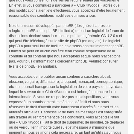
que nous vous conseillons de vérifier régulièrement par vous-même.
En effet, si vous continuez à participer à « Club 4Woods » après que
des modifications aient été effectuées, vous acceptez d’être légalement
responsable des conditions modifiées et mises à jour.
Nos forums sont développés par phpBB (désignés ci-après par
« logiciel phpBB » et « phpBB Limited ») qui est un logiciel de forum de
discussions déclaré sous la «
licence publique générale GNU 2.0
» et
qui peut être téléchargé sur
le site de phpBB
(en anglais). Le logiciel
phpBB a pour seul but de faciliter les discussions sur internet et phpBB
Limited ne peut en aucun cas être tenu comme responsable de la
conduite et du contenu que nous acceptons et que nous n’acceptons
pas. Pour plus d’informations concernant phpBB, veuillez consulter
le site de phpBB
(en anglais).
Vous acceptez de ne publier aucun contenu à caractère abusif,
obscène, vulgaire, diffamatoire, choquant, menaçant, pornographique,
etc. qui pourrait transgresser la législation de votre pays, du pays dans
lequel le serveur de « Club 4Woods » est hébergé ou encore la loi
internationale. Si vous ne respectez pas ces dispositions, vous vous
exposez à un bannissement immédiat et définitif et nous nous
réservons le droit d’avertir votre fournisseur d’accès à internet et les
autorités officielles. L’adresse IP de tous les messages est enregistrée
afin d’aider au renforcement de ces conditions. Vous acceptez le fait
que « Club 4Woods » ait le droit de supprimer, de modifier, de déplacer
ou de verrouiller n’importe quel sujet et message à n’importe quel
moment si nous estimons cela nécessaire. En tant qu’utilisateur, vous