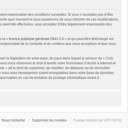
ment responsable des conditions suivantes. Si vous n’acceptez pas d’être
mporte quel moment et nous essaierons de vous informer de ces modifications,
ns aient été effectuées, vous acceptez d’être légalement responsable des
s la «
licence publique générale GNU 2.0
» et qui peut être téléchargé sur
me responsable de la conduite et du contenu que nous acceptons et que nous
er la législation de votre pays, du pays dans lequel le serveur de « Club
us nous réservons le droit d’avertir votre fournisseur d’accès à internet et
s » ait le droit de supprimer, de modifier, de déplacer ou de verrouiller
que vous avez renseignées soient enregistrées dans notre base de données.
sponsables en cas de tentative de piratage informatique visant à
Nous contacter
Supprimer les cookies
Fuseau horaire sur
UTC+02:00