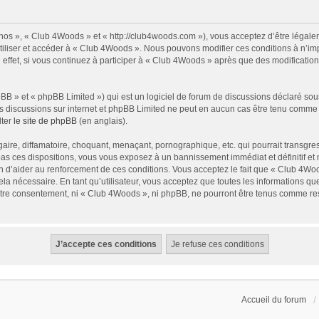
nos », « Club 4Woods » et « http://club4woods.com »), vous acceptez d’être légale
utiliser et accéder à « Club 4Woods ». Nous pouvons modifier ces conditions à n’i
effet, si vous continuez à participer à « Club 4Woods » après que des modificatio
B » et « phpBB Limited ») qui est un logiciel de forum de discussions déclaré sou
r les discussions sur internet et phpBB Limited ne peut en aucun cas être tenu com
lter
le site de phpBB
(en anglais).
ire, diffamatoire, choquant, menaçant, pornographique, etc. qui pourrait transgress
s ces dispositions, vous vous exposez à un bannissement immédiat et définitif et no
fin d’aider au renforcement de ces conditions. Vous acceptez le fait que « Club 4Wood
la nécessaire. En tant qu’utilisateur, vous acceptez que toutes les informations 
votre consentement, ni « Club 4Woods », ni phpBB, ne pourront être tenus comme re
Accueil du forum