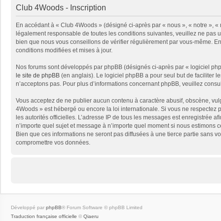
Club 4Woods - Inscription
En accédant à « Club 4Woods » (désigné ci-après par « nous », « notre », « 
légalement responsable de toutes les conditions suivantes, veuillez ne pas 
bien que nous vous conseillons de vérifier régulièrement par vous-même. En 
conditions modifiées et mises à jour.
Nos forums sont développés par phpBB (désignés ci-après par « logiciel phpB
le site de phpBB
(en anglais). Le logiciel phpBB a pour seul but de facilite
n’acceptons pas. Pour plus d’informations concernant phpBB, veuillez consu
Vous acceptez de ne publier aucun contenu à caractère abusif, obscène, vulga
4Woods » est hébergé ou encore la loi internationale. Si vous ne respectez pa
les autorités officielles. L’adresse IP de tous les messages est enregistrée a
n’importe quel sujet et message à n’importe quel moment si nous estimons ce
Bien que ces informations ne seront pas diffusées à une tierce partie sans 
compromettre vos données.
Développé par
phpBB
® Forum Software © phpBB Limited
Traduction française officielle
©
Qiaeru