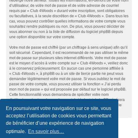
héberge notre serveur. Toutes les informations, en-dehors de votre nom
d’utilisateur, de votre mot de passe et de votre adresse de courriel
requis par « Club 4Woods » durant votre inscription, sont obligatoires
ou facultatives, à la seule discrétion de « Club 4Woods ». Dans tous les
cas, vous pouvez contrôler quelles informations de votre compte vous
souhaitez rendre publiques ou non. De plus, vous pouvez décider de
vous abonner ou non à la liste de diffusion du logiciel phpBB depuis
une option disponible sur votre compte.
Votre mot de passe est chiffré (par un chiffrage à sens unique) afin qu’il
soit sécurisé. Cependant, il est recommandé de ne pas utiliser le même
mot de passe sur plusieurs sites internet différents. Votre mot de passe
est le moyen d’accès à votre compte sur « Club 4Woods », veillez donc
à le conservez précieusement. En aucun cas une personne affiliée à
« Club 4Woods », à phpBB ou à un site de tierce partie ne peut vous
demander légitimement votre mot de passe. Si vous oubliez le mot de
passe de votre compte, vous pouvez utiliser la fonction « J’ai perdu
mon mot de passe » qui est proposée par défaut sur le logiciel phpBB.
Cette fonctionnalité vous demandera de spécifier votre nom
d’utilisateur et votre adresse de courriel et le logiciel phpBB générera
alors un nouveau mot de passe afin que vous puissiez reprendre le
En poursuivant votre navigation sur ce site, vous
contrôle de votre compte.
acceptez l’utilisation de cookies vous permettant
de bénéficier d’une expérience de navigation
Accueil du forum
Nous contacter
optimale.
En savoir plus…