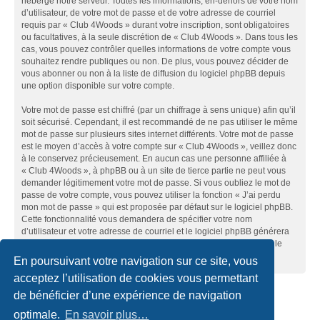
héberge notre serveur. Toutes les informations, en-dehors de votre nom
d’utilisateur, de votre mot de passe et de votre adresse de courriel
requis par « Club 4Woods » durant votre inscription, sont obligatoires
ou facultatives, à la seule discrétion de « Club 4Woods ». Dans tous les
cas, vous pouvez contrôler quelles informations de votre compte vous
souhaitez rendre publiques ou non. De plus, vous pouvez décider de
vous abonner ou non à la liste de diffusion du logiciel phpBB depuis
une option disponible sur votre compte.
Votre mot de passe est chiffré (par un chiffrage à sens unique) afin qu’il
soit sécurisé. Cependant, il est recommandé de ne pas utiliser le même
mot de passe sur plusieurs sites internet différents. Votre mot de passe
est le moyen d’accès à votre compte sur « Club 4Woods », veillez donc
à le conservez précieusement. En aucun cas une personne affiliée à
« Club 4Woods », à phpBB ou à un site de tierce partie ne peut vous
demander légitimement votre mot de passe. Si vous oubliez le mot de
passe de votre compte, vous pouvez utiliser la fonction « J’ai perdu
mon mot de passe » qui est proposée par défaut sur le logiciel phpBB.
Cette fonctionnalité vous demandera de spécifier votre nom
d’utilisateur et votre adresse de courriel et le logiciel phpBB générera
alors un nouveau mot de passe afin que vous puissiez reprendre le
contrôle de votre compte.
En poursuivant votre navigation sur ce site, vous
acceptez l’utilisation de cookies vous permettant
de bénéficier d’une expérience de navigation
Accueil du forum
Nous contacter
optimale.
En savoir plus…