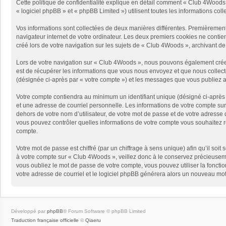
Cette politique de confidentialité explique en détail comment « Club 4Woods 
« logiciel phpBB » et « phpBB Limited ») utilisent toutes les informations coll
Vos informations sont collectées de deux manières différentes. Premièrement
navigateur internet de votre ordinateur. Les deux premiers cookies ne contie
créé lors de votre navigation sur les sujets de « Club 4Woods », archivant de c
Lors de votre navigation sur « Club 4Woods », nous pouvons également crée
est de récupérer les informations que vous nous envoyez et que nous collect
(désignée ci-après par « votre compte ») et les messages que vous publiez ap
Votre compte contiendra au minimum un identifiant unique (désigné ci-après 
et une adresse de courriel personnelle. Les informations de votre compte su
dehors de votre nom d’utilisateur, de votre mot de passe et de votre adresse d
vous pouvez contrôler quelles informations de votre compte vous souhaitez r
compte.
Votre mot de passe est chiffré (par un chiffrage à sens unique) afin qu’il so
à votre compte sur « Club 4Woods », veillez donc à le conservez précieusem
vous oubliez le mot de passe de votre compte, vous pouvez utiliser la fonctio
votre adresse de courriel et le logiciel phpBB générera alors un nouveau mot
Développé par
phpBB
® Forum Software © phpBB Limited
Traduction française officielle
©
Qiaeru