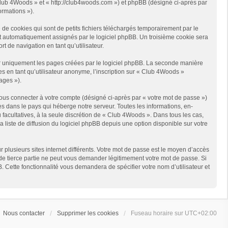
« Club 4Woods » et « http://club4woods.com ») et phpBB (désigné ci-après par
ormations »).
e cookies qui sont de petits fichiers téléchargés temporairement par le
ont automatiquement assignés par le logiciel phpBB. Un troisième cookie sera
t de navigation en tant qu’utilisateur.
r uniquement les pages créées par le logiciel phpBB. La seconde manière
 en tant qu’utilisateur anonyme, l’inscription sur « Club 4Woods »
ages »).
ous connecter à votre compte (désigné ci-après par « votre mot de passe »)
s dans le pays qui héberge notre serveur. Toutes les informations, en-
 facultatives, à la seule discrétion de « Club 4Woods ». Dans tous les cas,
liste de diffusion du logiciel phpBB depuis une option disponible sur votre
r plusieurs sites internet différents. Votre mot de passe est le moyen d’accès
e tierce partie ne peut vous demander légitimement votre mot de passe. Si
. Cette fonctionnalité vous demandera de spécifier votre nom d’utilisateur et
Nous contacter
Supprimer les cookies
Fuseau horaire sur
UTC+02:00