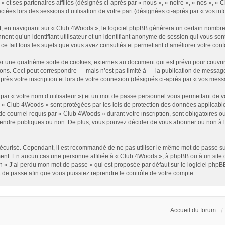
» et ses partenaires affiliés (désignés ci-après par « nous », « notre », « nos », 
ectées lors des sessions d’utilisation de votre part (désignées ci-après par « vos inf
, en naviguant sur « Club 4Woods », le logiciel phpBB génèrera un certain nombre d
nnent qu’un identifiant utilisateur et un identifiant anonyme de session qui vous s
e fait tous les sujets que vous avez consultés et permettant d’améliorer votre confor
r une quatrième sorte de cookies, externes au document qui est prévu pour couvri
ons. Ceci peut correspondre — mais n’est pas limité à — la publication de messages
rès votre inscription et lors de votre connexion (désignés ci-après par « vos mess
par « votre nom d’utilisateur ») et un mot de passe personnel vous permettant de v
r « Club 4Woods » sont protégées par les lois de protection des données applicable
e courriel requis par « Club 4Woods » durant votre inscription, sont obligatoires ou
endre publiques ou non. De plus, vous pouvez décider de vous abonner ou non à la 
it sécurisé. Cependant, il est recommandé de ne pas utiliser le même mot de passe su
ent. En aucun cas une personne affiliée à « Club 4Woods », à phpBB ou à un site d
n « J’ai perdu mon mot de passe » qui est proposée par défaut sur le logiciel phpBB
 de passe afin que vous puissiez reprendre le contrôle de votre compte.
Accueil du forum