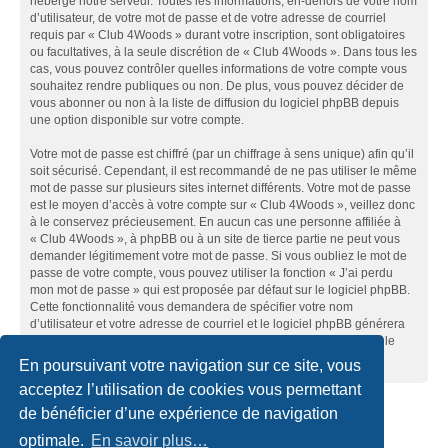
héberge notre serveur. Toutes les informations, en-dehors de votre nom
d’utilisateur, de votre mot de passe et de votre adresse de courriel
requis par « Club 4Woods » durant votre inscription, sont obligatoires
ou facultatives, à la seule discrétion de « Club 4Woods ». Dans tous les
cas, vous pouvez contrôler quelles informations de votre compte vous
souhaitez rendre publiques ou non. De plus, vous pouvez décider de
vous abonner ou non à la liste de diffusion du logiciel phpBB depuis
une option disponible sur votre compte.
Votre mot de passe est chiffré (par un chiffrage à sens unique) afin qu’il
soit sécurisé. Cependant, il est recommandé de ne pas utiliser le même
mot de passe sur plusieurs sites internet différents. Votre mot de passe
est le moyen d’accès à votre compte sur « Club 4Woods », veillez donc
à le conservez précieusement. En aucun cas une personne affiliée à
« Club 4Woods », à phpBB ou à un site de tierce partie ne peut vous
demander légitimement votre mot de passe. Si vous oubliez le mot de
passe de votre compte, vous pouvez utiliser la fonction « J’ai perdu
mon mot de passe » qui est proposée par défaut sur le logiciel phpBB.
Cette fonctionnalité vous demandera de spécifier votre nom
d’utilisateur et votre adresse de courriel et le logiciel phpBB générera
alors un nouveau mot de passe afin que vous puissiez reprendre le
contrôle de votre compte.
En poursuivant votre navigation sur ce site, vous
acceptez l’utilisation de cookies vous permettant
de bénéficier d’une expérience de navigation
Accueil du forum
Nous contacter
optimale.
En savoir plus…