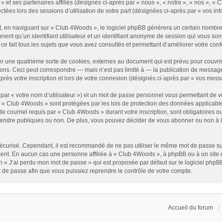
» et ses partenaires affiliés (désignés ci-après par « nous », « notre », « nos », 
ectées lors des sessions d’utilisation de votre part (désignées ci-après par « vos inf
, en naviguant sur « Club 4Woods », le logiciel phpBB génèrera un certain nombre d
nnent qu’un identifiant utilisateur et un identifiant anonyme de session qui vous s
e fait tous les sujets que vous avez consultés et permettant d’améliorer votre confor
r une quatrième sorte de cookies, externes au document qui est prévu pour couvri
ons. Ceci peut correspondre — mais n’est pas limité à — la publication de messages
rès votre inscription et lors de votre connexion (désignés ci-après par « vos mess
par « votre nom d’utilisateur ») et un mot de passe personnel vous permettant de v
r « Club 4Woods » sont protégées par les lois de protection des données applicable
e courriel requis par « Club 4Woods » durant votre inscription, sont obligatoires ou
endre publiques ou non. De plus, vous pouvez décider de vous abonner ou non à la 
it sécurisé. Cependant, il est recommandé de ne pas utiliser le même mot de passe su
ent. En aucun cas une personne affiliée à « Club 4Woods », à phpBB ou à un site d
n « J’ai perdu mon mot de passe » qui est proposée par défaut sur le logiciel phpBB
 de passe afin que vous puissiez reprendre le contrôle de votre compte.
Accueil du forum