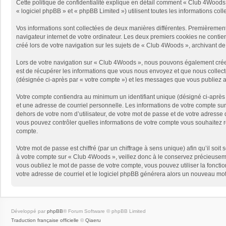
Cette politique de confidentialité explique en détail comment « Club 4Woods 
« logiciel phpBB » et « phpBB Limited ») utilisent toutes les informations coll
Vos informations sont collectées de deux manières différentes. Premièrement
navigateur internet de votre ordinateur. Les deux premiers cookies ne contie
créé lors de votre navigation sur les sujets de « Club 4Woods », archivant de c
Lors de votre navigation sur « Club 4Woods », nous pouvons également crée
est de récupérer les informations que vous nous envoyez et que nous collect
(désignée ci-après par « votre compte ») et les messages que vous publiez ap
Votre compte contiendra au minimum un identifiant unique (désigné ci-après 
et une adresse de courriel personnelle. Les informations de votre compte su
dehors de votre nom d’utilisateur, de votre mot de passe et de votre adresse d
vous pouvez contrôler quelles informations de votre compte vous souhaitez r
compte.
Votre mot de passe est chiffré (par un chiffrage à sens unique) afin qu’il so
à votre compte sur « Club 4Woods », veillez donc à le conservez précieusem
vous oubliez le mot de passe de votre compte, vous pouvez utiliser la fonctio
votre adresse de courriel et le logiciel phpBB générera alors un nouveau mot
Développé par
phpBB
® Forum Software © phpBB Limited
Traduction française officielle
©
Qiaeru