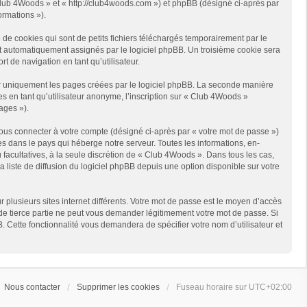
« Club 4Woods » et « http://club4woods.com ») et phpBB (désigné ci-après par
ormations »).
e cookies qui sont de petits fichiers téléchargés temporairement par le
ont automatiquement assignés par le logiciel phpBB. Un troisième cookie sera
t de navigation en tant qu’utilisateur.
r uniquement les pages créées par le logiciel phpBB. La seconde manière
 en tant qu’utilisateur anonyme, l’inscription sur « Club 4Woods »
ages »).
ous connecter à votre compte (désigné ci-après par « votre mot de passe »)
s dans le pays qui héberge notre serveur. Toutes les informations, en-
 facultatives, à la seule discrétion de « Club 4Woods ». Dans tous les cas,
liste de diffusion du logiciel phpBB depuis une option disponible sur votre
r plusieurs sites internet différents. Votre mot de passe est le moyen d’accès
e tierce partie ne peut vous demander légitimement votre mot de passe. Si
. Cette fonctionnalité vous demandera de spécifier votre nom d’utilisateur et
Nous contacter
Supprimer les cookies
Fuseau horaire sur
UTC+02:00