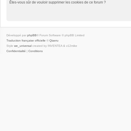
Êtes-vous sûr de vouloir supprimer les cookies de ce forum ?
Développé par
phpBB
® Forum Software © phpBB Limited
Traduction française officielle
©
Qiaeru
Style
we_universal
created by INVENTEA & v12mike
Confidentialité
|
Conditions