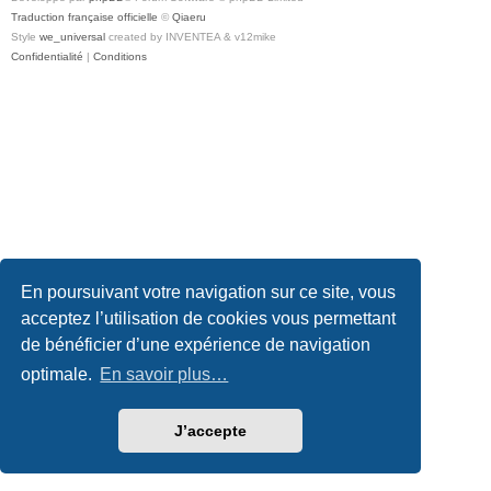
Traduction française officielle
©
Qiaeru
Style
we_universal
created by INVENTEA & v12mike
Confidentialité
|
Conditions
En poursuivant votre navigation sur ce site, vous
acceptez l’utilisation de cookies vous permettant
de bénéficier d’une expérience de navigation
optimale.
En savoir plus…
J’accepte