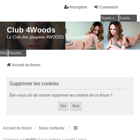
Inscription
Connexion
Sujets sans réponse
Sujets actifs
Club 4Woods
Le Club des poupées 4WOODS...pour adultes !
FAQ
Rechercher
Accueil du forum
Supprimer les cookies
Êtes-vous sûr de vouloir supprimer les cookies de ce forum ?
Accueil du forum
Nous contacter
Développé par
phpBB
® Forum Software © phpBB Limited