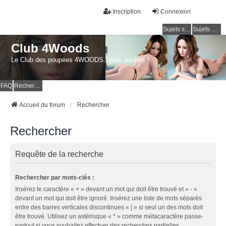
Inscription
Connexion
Sujets sans réponse
Sujets actifs
Club 4Woods
Le Club des poupées 4WOODS...pour adultes !
FAQ
Rechercher
Accueil du forum
Rechercher
Rechercher
Requête de la recherche
Rechercher par mots-clés :
Insérez le caractère « + » devant un mot qui doit être trouvé et « - »
devant un mot qui doit être ignoré. Insérez une liste de mots séparés
entre des barres verticales discontinues « | » si seul un des mots doit
être trouvé. Utilisez un astérisque « * » comme métacaractère passe-
partout si vous souhaitez effectuer des recherches partielles.