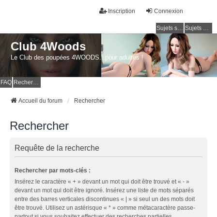
Inscription
Connexion
Sujets sans réponse
Sujets actifs
Club 4Woods
Le Club des poupées 4WOODS...pour adultes !
FAQ
Rechercher
Accueil du forum
Rechercher
Rechercher
Requête de la recherche
Rechercher par mots-clés :
Insérez le caractère « + » devant un mot qui doit être trouvé et « - »
devant un mot qui doit être ignoré. Insérez une liste de mots séparés
entre des barres verticales discontinues « | » si seul un des mots doit
être trouvé. Utilisez un astérisque « * » comme métacaractère passe-
partout si vous souhaitez effectuer des recherches partielles.