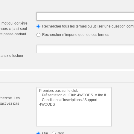
 mot qui doit être
Rechercher tous les termes ou utiliser une question co
nues « | » si seul
re passe-partout
Rechercher n’importe quel de ces termes
aitez effectuer
cherche. Les
sactivez pas
Oui
Non