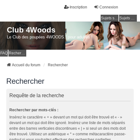
Inscription
Connexion
Sujets sans réponse
Sujets actifs
Club 4Woods
Le Club des poupées 4WOODS...pour adultes !
FAQ
Rechercher
Accueil du forum
Rechercher
Rechercher
Requête de la recherche
Rechercher par mots-clés :
Insérez le caractère « + » devant un mot qui doit être trouvé et « - »
devant un mot qui doit être ignoré. Insérez une liste de mots séparés
entre des barres verticales discontinues « | » si seul un des mots doit
être trouvé. Utilisez un astérisque « * » comme métacaractère passe-
partout si vous souhaitez effectuer des recherches partielles.