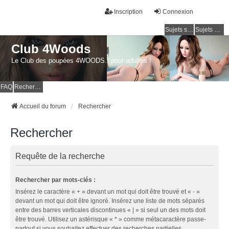
Inscription
Connexion
Sujets sans réponse
Sujets actifs
Club 4Woods
Le Club des poupées 4WOODS...pour adultes !
FAQ
Rechercher
Accueil du forum
Rechercher
Rechercher
Requête de la recherche
Rechercher par mots-clés :
Insérez le caractère « + » devant un mot qui doit être trouvé et « - »
devant un mot qui doit être ignoré. Insérez une liste de mots séparés
entre des barres verticales discontinues « | » si seul un des mots doit
être trouvé. Utilisez un astérisque « * » comme métacaractère passe-
partout si vous souhaitez effectuer des recherches partielles.