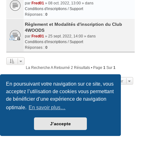
par
Fred01
» 08 oct. 2022, 13:00 » dans
Conditions d'inscriptions / Support
Réponses :
0
Règlement et Modalités d'inscription du Club
4WOODS
par
Fred01
» 25 sept. 2022, 14:00 » dans
Conditions d'inscriptions / Support
Réponses :
0
La Recherche A Retourné 2 Résultats • Page
1
Sur
1
Aller
En poursuivant votre navigation sur ce site, vous
acceptez l’utilisation de cookies vous permettant
de bénéficier d’une expérience de navigation
Accueil du forum
Nous contacter
optimale.
En savoir plus…
Développé par
phpBB
® Forum Software © phpBB Limited
Traduction française officielle
©
Qiaeru
Style
we_universal
created by INVENTEA & v12mike
J’accepte
Confidentialité
|
Conditions