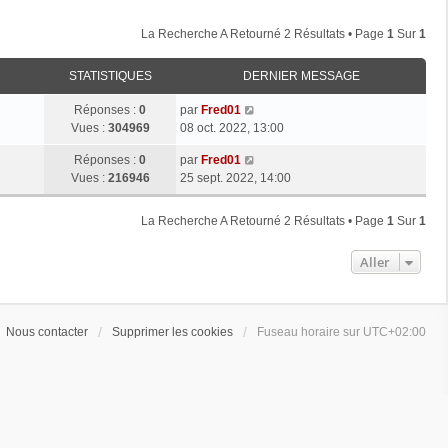
La Recherche A Retourné 2 Résultats • Page
1
Sur
1
STATISTIQUES
DERNIER MESSAGE
Réponses :
0
par
Fred01
Vues :
304969
08 oct. 2022, 13:00
Réponses :
0
par
Fred01
Vues :
216946
25 sept. 2022, 14:00
La Recherche A Retourné 2 Résultats • Page
1
Sur
1
Aller
Nous contacter
Supprimer les cookies
Fuseau horaire sur
UTC+02:00