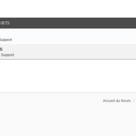
UJETS
 Support
DS
/ Support
Accueil du forum