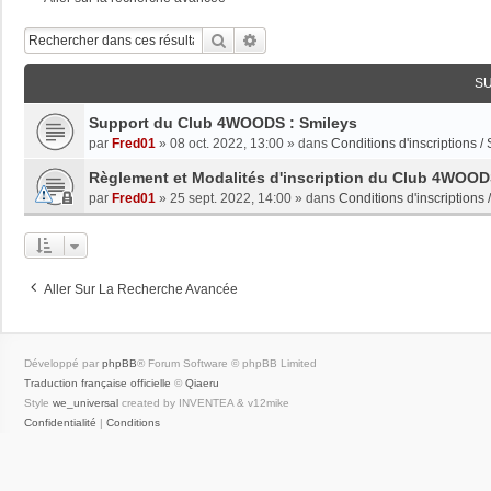
Rechercher
Recherche Avancée
S
Support du Club 4WOODS : Smileys
par
Fred01
»
08 oct. 2022, 13:00
» dans
Conditions d'inscriptions /
Règlement et Modalités d'inscription du Club 4WOO
par
Fred01
»
25 sept. 2022, 14:00
» dans
Conditions d'inscriptions 
Aller Sur La Recherche Avancée
Développé par
phpBB
® Forum Software © phpBB Limited
Traduction française officielle
©
Qiaeru
Style
we_universal
created by INVENTEA & v12mike
Confidentialité
|
Conditions