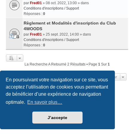
par
Fred01
» 08 oct. 2022, 13:00 » dans
Conditions d'inscriptions / Support
Réponses :
0
Règlement et Modalités d'inscription du Club
4WOODS
par
Fred01
» 25 sept. 2022, 14:00 » dans
Conditions d'inscriptions / Support
Réponses :
0
La Recherche A Retourné 2 Résultats • Page
1
Sur
1
Aller
En poursuivant votre navigation sur ce site, vous
acceptez l’utilisation de cookies vous permettant
de bénéficier d’une expérience de navigation
Accueil du forum
Nous contacter
optimale.
En savoir plus…
Développé par
phpBB
® Forum Software © phpBB Limited
Traduction française officielle
©
Qiaeru
Style
we_universal
created by INVENTEA & v12mike
J’accepte
Confidentialité
|
Conditions