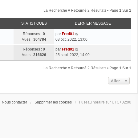
La Recherche A Retourné 2 Résultats • Page
1
Sur
1
STATISTIQUES
DERNIER MESSAGE
Réponses :
0
par
Fred01
Vues :
304784
08 oct. 2022, 13:00
Réponses :
0
par
Fred01
Vues :
216626
25 sept. 2022, 14:00
La Recherche A Retourné 2 Résultats • Page
1
Sur
1
Aller
Nous contacter
Supprimer les cookies
Fuseau horaire sur
UTC+02:00