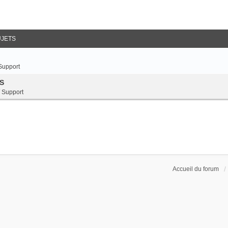
UJETS
 Support
DS
/ Support
Accueil du forum