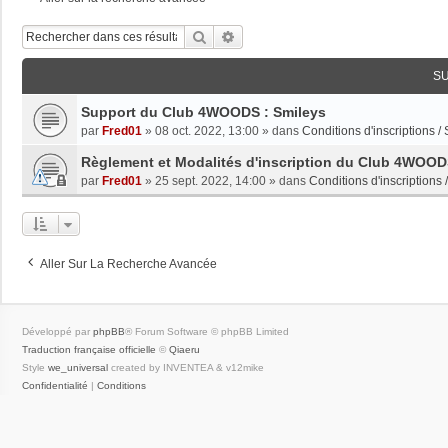
Rechercher
Recherche Avancée
S
Support du Club 4WOODS : Smileys
par
Fred01
»
08 oct. 2022, 13:00
» dans
Conditions d'inscriptions /
Règlement et Modalités d'inscription du Club 4WOO
par
Fred01
»
25 sept. 2022, 14:00
» dans
Conditions d'inscriptions 
Aller Sur La Recherche Avancée
Développé par
phpBB
® Forum Software © phpBB Limited
Traduction française officielle
©
Qiaeru
Style
we_universal
created by INVENTEA & v12mike
Confidentialité
|
Conditions