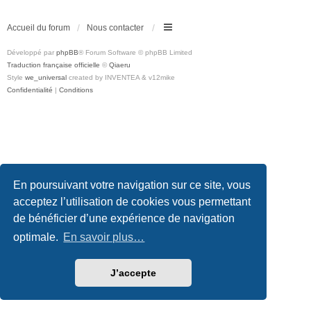
Accueil du forum
Nous contacter
Développé par
phpBB
® Forum Software © phpBB Limited
Traduction française officielle
©
Qiaeru
Style
we_universal
created by INVENTEA & v12mike
Confidentialité
|
Conditions
En poursuivant votre navigation sur ce site, vous
acceptez l’utilisation de cookies vous permettant
de bénéficier d’une expérience de navigation
optimale.
En savoir plus…
J’accepte