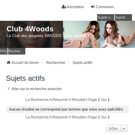
Inscription
Connexion
Sujets sans réponse
Sujets actifs
Club 4Woods
Le Club des poupées 4WOODS...pour adultes !
FAQ
Rechercher
Accueil du forum
Rechercher
Sujets actifs
Sujets actifs
Aller sur la recherche avancée
La Recherche A Retourné 0 Résultat • Page
1
Sur
1
Aucun résultat ne correspond aux termes que vous avez spécifiés.
La Recherche A Retourné 0 Résultat • Page
1
Sur
1
Aller