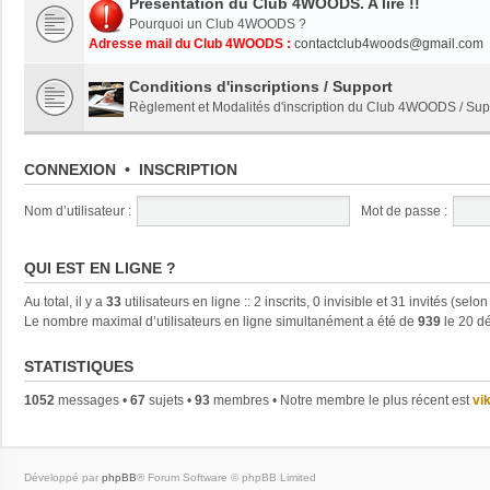
Présentation du Club 4WOODS. A lire !!
Pourquoi un Club 4WOODS ?
Adresse mail du Club 4WOODS :
contactclub4woods@gmail.com
Conditions d'inscriptions / Support
Règlement et Modalités d'inscription du Club 4WOODS / S
CONNEXION
•
INSCRIPTION
Nom d’utilisateur :
Mot de passe :
QUI EST EN LIGNE ?
Au total, il y a
33
utilisateurs en ligne :: 2 inscrits, 0 invisible et 31 invités (se
Le nombre maximal d’utilisateurs en ligne simultanément a été de
939
le 20 dé
STATISTIQUES
1052
messages •
67
sujets •
93
membres • Notre membre le plus récent est
vi
Développé par
phpBB
® Forum Software © phpBB Limited