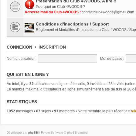
Présentation du Club 4WOODS. A lire !!
Pourquoi un Club 4WOODS ?
Adresse mail du Club 4WOODS :
contactclub4woods@gmail.com
Conditions d'inscriptions / Support
Règlement et Modalités d'inscription du Club 4WOODS / S
CONNEXION
•
INSCRIPTION
Nom d’utilisateur :
Mot de passe :
QUI EST EN LIGNE ?
Au total, il y a
32
utilisateurs en ligne :: 4 inscrits, 0 invisible et 28 invités (se
Le nombre maximal d’utilisateurs en ligne simultanément a été de
939
le 20 dé
STATISTIQUES
1052
messages •
67
sujets •
93
membres • Notre membre le plus récent est
vi
Développé par
phpBB
® Forum Software © phpBB Limited