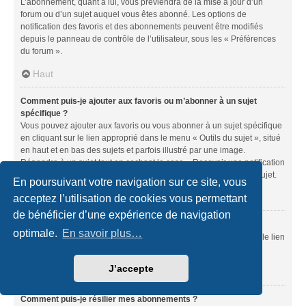
L’abonnement, quant à lui, vous préviendra de la mise à jour d’un
forum ou d’un sujet auquel vous êtes abonné. Les options de
notification des favoris et des abonnements peuvent être modifiés
depuis le panneau de contrôle de l’utilisateur, sous les « Préférences
du forum ».
Haut
Comment puis-je ajouter aux favoris ou m’abonner à un sujet
spécifique ?
Vous pouvez ajouter aux favoris ou vous abonner à un sujet spécifique
en cliquant sur le lien approprié dans le menu « Outils du sujet », situé
en haut et en bas des sujets et parfois illustré par une image.
Répondre à un sujet tout en cochant la case « Recevoir une notification
lorsqu’une réponse est publiée » équivaut à vous abonner à ce sujet.
En poursuivant votre navigation sur ce site, vous
Haut
acceptez l’utilisation de cookies vous permettant
de bénéficier d’une expérience de navigation
Comment puis-je m’abonner à un forum spécifique ?
optimale.
En savoir plus…
Vous pouvez vous abonner à un forum spécifique en cliquant sur le lien
« S’abonner au forum » situé en bas de la page du forum.
J’accepte
Haut
Comment puis-je résilier mes abonnements ?