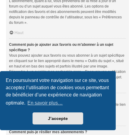
L’abonnement, quant à lui, vous préviendra de la mise à jour d’un
forum ou d’un sujet auquel vous êtes abonné. Les options de
notification des favoris et des abonnements peuvent être modifiés
depuis le panneau de contrôle de l’utilisateur, sous les « Préférences
du forum ».
Haut
Comment puis-je ajouter aux favoris ou m’abonner à un sujet
spécifique ?
Vous pouvez ajouter aux favoris ou vous abonner à un sujet spécifique
en cliquant sur le lien approprié dans le menu « Outils du sujet », situé
en haut et en bas des sujets et parfois illustré par une image.
Répondre à un sujet tout en cochant la case « Recevoir une notification
lorsqu’une réponse est publiée » équivaut à vous abonner à ce sujet.
En poursuivant votre navigation sur ce site, vous
Haut
acceptez l’utilisation de cookies vous permettant
de bénéficier d’une expérience de navigation
Comment puis-je m’abonner à un forum spécifique ?
optimale.
En savoir plus…
Vous pouvez vous abonner à un forum spécifique en cliquant sur le lien
« S’abonner au forum » situé en bas de la page du forum.
J’accepte
Haut
Comment puis-je résilier mes abonnements ?