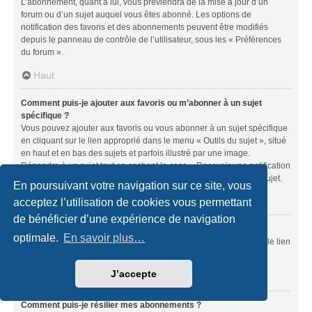
L’abonnement, quant à lui, vous préviendra de la mise à jour d’un
forum ou d’un sujet auquel vous êtes abonné. Les options de
notification des favoris et des abonnements peuvent être modifiés
depuis le panneau de contrôle de l’utilisateur, sous les « Préférences
du forum ».
Haut
Comment puis-je ajouter aux favoris ou m’abonner à un sujet
spécifique ?
Vous pouvez ajouter aux favoris ou vous abonner à un sujet spécifique
en cliquant sur le lien approprié dans le menu « Outils du sujet », situé
en haut et en bas des sujets et parfois illustré par une image.
Répondre à un sujet tout en cochant la case « Recevoir une notification
lorsqu’une réponse est publiée » équivaut à vous abonner à ce sujet.
En poursuivant votre navigation sur ce site, vous
Haut
acceptez l’utilisation de cookies vous permettant
de bénéficier d’une expérience de navigation
Comment puis-je m’abonner à un forum spécifique ?
optimale.
En savoir plus…
Vous pouvez vous abonner à un forum spécifique en cliquant sur le lien
« S’abonner au forum » situé en bas de la page du forum.
J’accepte
Haut
Comment puis-je résilier mes abonnements ?