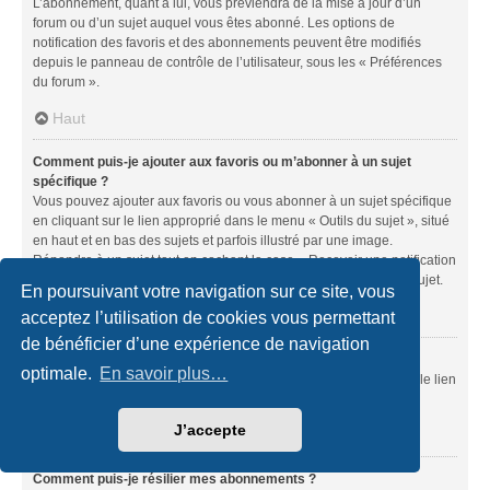
L’abonnement, quant à lui, vous préviendra de la mise à jour d’un
forum ou d’un sujet auquel vous êtes abonné. Les options de
notification des favoris et des abonnements peuvent être modifiés
depuis le panneau de contrôle de l’utilisateur, sous les « Préférences
du forum ».
Haut
Comment puis-je ajouter aux favoris ou m’abonner à un sujet
spécifique ?
Vous pouvez ajouter aux favoris ou vous abonner à un sujet spécifique
en cliquant sur le lien approprié dans le menu « Outils du sujet », situé
en haut et en bas des sujets et parfois illustré par une image.
Répondre à un sujet tout en cochant la case « Recevoir une notification
lorsqu’une réponse est publiée » équivaut à vous abonner à ce sujet.
En poursuivant votre navigation sur ce site, vous
Haut
acceptez l’utilisation de cookies vous permettant
de bénéficier d’une expérience de navigation
Comment puis-je m’abonner à un forum spécifique ?
optimale.
En savoir plus…
Vous pouvez vous abonner à un forum spécifique en cliquant sur le lien
« S’abonner au forum » situé en bas de la page du forum.
J’accepte
Haut
Comment puis-je résilier mes abonnements ?